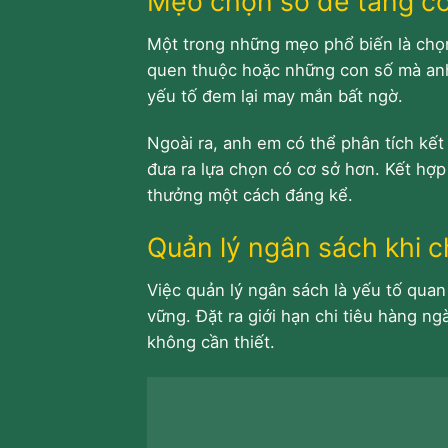
Mẹo chọn số để tăng cơ
Một trong những mẹo phổ biến là chọ
quen thuộc hoặc những con số mà anh 
yếu tố đem lại may mắn bất ngờ.
Ngoài ra, anh em có thể phân tích kết
đưa ra lựa chọn có cơ sở hơn. Kết hợp 
thưởng một cách đáng kể.
Quản lý ngân sách khi c
Việc quản lý ngân sách là yếu tố qua
vững. Đặt ra giới hạn chi tiêu hàng n
không cần thiết.