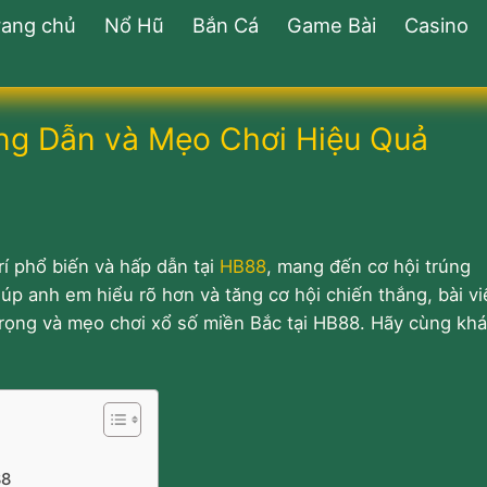
rang chủ
Nổ Hũ
Bắn Cá
Game Bài
Casino
ng Dẫn và Mẹo Chơi Hiệu Quả
trí phổ biến và hấp dẫn tại
HB88
, mang đến cơ hội trúng
iúp anh em hiểu rõ hơn và tăng cơ hội chiến thắng, bài vi
trọng và mẹo chơi xổ số miền Bắc tại HB88. Hãy cùng kh
88