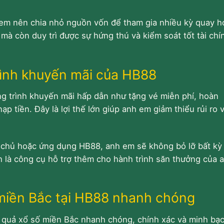
h em nên chia nhỏ nguồn vốn để tham gia nhiều kỳ quay h
mà còn duy trì được sự hứng thú và kiểm soát tốt tài chí
ình khuyến mãi của HB88
g trình khuyến mãi hấp dẫn như tặng vé miễn phí, hoàn
nạp tiền. Đây là lợi thế lớn giúp anh em giảm thiểu rủi ro 
g chủ hoặc ứng dụng HB88, anh em sẽ không bỏ lỡ bất kỳ
 là công cụ hỗ trợ thêm cho hành trình săn thưởng của 
 miền Bắc tại HB88 nhanh chóng
 quả xổ số miền Bắc nhanh chóng, chính xác và minh bạ