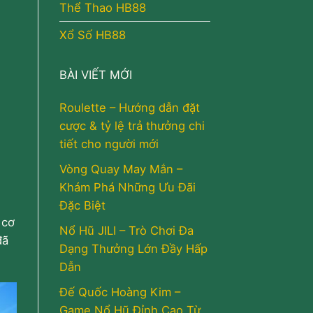
Thể Thao HB88
Xổ Số HB88
BÀI VIẾT MỚI
Roulette – Hướng dẫn đặt
cược & tỷ lệ trả thưởng chi
tiết cho người mới
Vòng Quay May Mắn –
Khám Phá Những Ưu Đãi
Đặc Biệt
 cơ
Nổ Hũ JILI – Trò Chơi Đa
đã
Dạng Thưởng Lớn Đầy Hấp
Dẫn
Đế Quốc Hoàng Kim –
Game Nổ Hũ Đỉnh Cao Từ