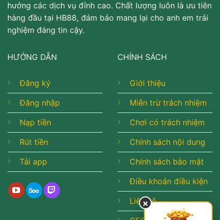
hưởng các dịch vụ đỉnh cao. Chất lượng luôn là ưu tiên
hàng đầu tại HB88, đảm bảo mang lại cho anh em trải
nghiệm đáng tin cậy.
HƯỚNG DẪN
CHÍNH SÁCH
Đăng ký
Giới thiệu
Đăng nhập
Miễn trừ trách nhiệm
Nạp tiền
Chơi có trách nhiệm
Rút tiền
Chính sách nội dung
Tải app
Chính sách bảo mật
Điều khoản điều kiện
Liên hệ
×