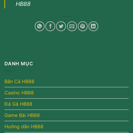
HB88
DANH MỤC
Bắn Cá HB88
Casino HB88
Đá Gà HB88
Game Bài HB88
Hướng dẫn HB88