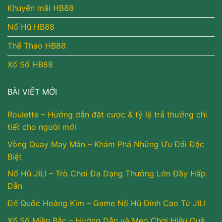
Khuyến mãi HB88
Nổ Hũ HB88
Thể Thao HB88
Xổ Số HB88
BÀI VIẾT MỚI
Roulette – Hướng dẫn đặt cược & tỷ lệ trả thưởng chi
tiết cho người mới
Vòng Quay May Mắn – Khám Phá Những Ưu Đãi Đặc
Biệt
Nổ Hũ JILI – Trò Chơi Đa Dạng Thưởng Lớn Đầy Hấp
Dẫn
Đế Quốc Hoàng Kim – Game Nổ Hũ Đỉnh Cao Từ JILI
Xổ Số Miền Bắc – Hướng Dẫn và Mẹo Chơi Hiệu Quả