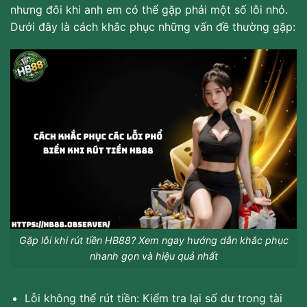
nhưng đôi khi anh em có thể gặp phải một số lỗi nhỏ.
Dưới đây là cách khắc phục những vấn đề thường gặp:
Gặp lỗi khi rút tiền HB88? Xem ngay hướng dẫn khắc phục
nhanh gọn và hiệu quả nhất
Lỗi không thể rút tiền: Kiểm tra lại số dư trong tài