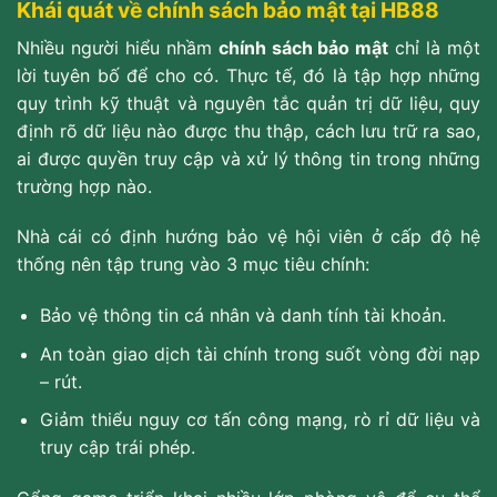
Khái quát về chính sách bảo mật tại HB88
Nhiều người hiểu nhầm
chính sách bảo mật
chỉ là một
lời tuyên bố để cho có. Thực tế, đó là tập hợp những
quy trình kỹ thuật và nguyên tắc quản trị dữ liệu, quy
định rõ dữ liệu nào được thu thập, cách lưu trữ ra sao,
ai được quyền truy cập và xử lý thông tin trong những
trường hợp nào.
Nhà cái có định hướng bảo vệ hội viên ở cấp độ hệ
thống nên tập trung vào 3 mục tiêu chính:
Bảo vệ thông tin cá nhân và danh tính tài khoản.
An toàn giao dịch tài chính trong suốt vòng đời nạp
– rút.
Giảm thiểu nguy cơ tấn công mạng, rò rỉ dữ liệu và
truy cập trái phép.