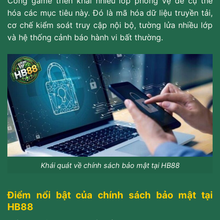
Cổng game triển khai nhiều lớp phòng vệ để cụ thể
hóa các mục tiêu này. Đó là mã hóa dữ liệu truyền tải,
cơ chế kiểm soát truy cập nội bộ, tường lửa nhiều lớp
và hệ thống cảnh báo hành vi bất thường.
Khái quát về chính sách bảo mật tại HB88
Điểm nổi bật của chính sách bảo mật tại
HB88