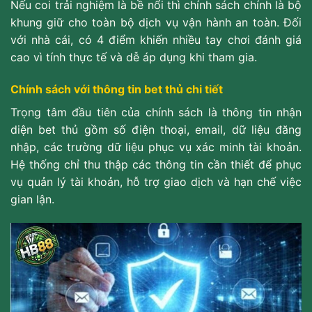
Nếu coi trải nghiệm là bề nổi thì chính sách chính là bộ
khung giữ cho toàn bộ dịch vụ vận hành an toàn. Đối
với nhà cái, có 4 điểm khiến nhiều tay chơi đánh giá
cao vì tính thực tế và dễ áp dụng khi tham gia.
Chính sách với thông tin bet thủ chi tiết
Trọng tâm đầu tiên của chính sách là thông tin nhận
diện bet thủ gồm số điện thoại, email, dữ liệu đăng
nhập, các trường dữ liệu phục vụ xác minh tài khoản.
Hệ thống chỉ thu thập các thông tin cần thiết để phục
vụ quản lý tài khoản, hỗ trợ giao dịch và hạn chế việc
gian lận.