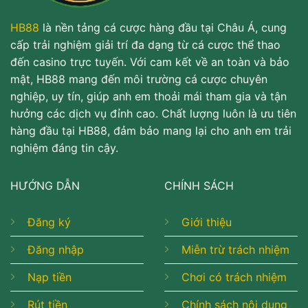
HB88
là nền tảng cá cược hàng đầu tại Châu Á, cung
cấp trải nghiệm giải trí đa dạng từ cá cược thể thao
đến casino trực tuyến. Với cam kết về an toàn và bảo
mật, HB88 mang đến môi trường cá cược chuyên
nghiệp, uy tín, giúp anh em thoải mái tham gia và tận
hưởng các dịch vụ đỉnh cao. Chất lượng luôn là ưu tiên
hàng đầu tại HB88, đảm bảo mang lại cho anh em trải
nghiệm đáng tin cậy.
HƯỚNG DẪN
CHÍNH SÁCH
Đăng ký
Giới thiệu
Đăng nhập
Miễn trừ trách nhiệm
Nạp tiền
Chơi có trách nhiệm
Rút tiền
Chính sách nội dung