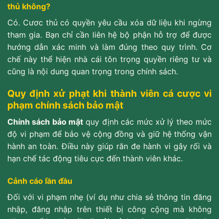
thủ không?
Có. Cươc thủ có quyền yêu cầu xóa dữ liệu khi ngừng
tham gia. Bạn chỉ cần liên hệ bộ phận hỗ trợ để được
hướng dẫn xác minh và làm đúng theo quy trình. Cơ
chế này thể hiện nhà cái tôn trọng quyền riêng tư và
cũng là nội dung quan trọng trong chính sách.
Quy định xử phạt khi thành viên cá cược vi
phạm chính sách bảo mật
Chính sách bảo mật
quy định các mức xử lý theo mức
độ vi phạm để bảo vệ cộng đồng và giữ hệ thống vận
hành an toàn. Điều này giúp răn đe hành vi gây rối và
hạn chế tác động tiêu cực đến thành viên khác.
Cảnh cáo lần đầu
Đối với vi phạm nhẹ (ví dụ như chia sẻ thông tin đăng
nhập, đăng nhập trên thiết bị công cộng mà không