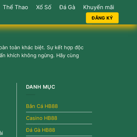
Thể Thao
Xổ Số
Đá Gà
Khuyến mãi
ĐĂNG KÝ
hoàn toàn khác biệt. Sự kết hợp độc
phấn khích không ngừng. Hãy cùng
DANH MỤC
Bắn Cá HB88
Casino HB88
Đá Gà HB88
ài