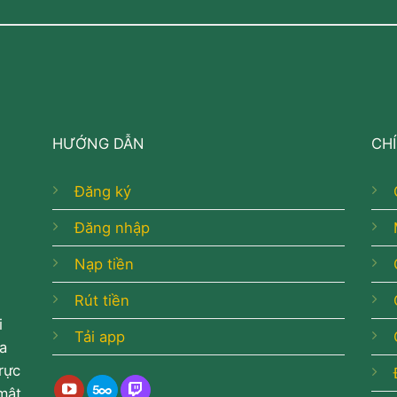
HƯỚNG DẪN
CH
Đăng ký
Đăng nhập
Nạp tiền
Rút tiền
i
Tải app
đa
rực
mật,