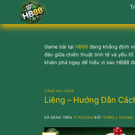
Chuyển
T
đến
nội
dung
Game bài tại
HB88
đang khẳng định vị 
đáo giữa chiến thuật tinh tế và yếu 
khám phá ngay để hiểu vì sao HB88 đa
GAME BÀI HB88
Liêng – Hướng Dẫn Các
ĐÃ ĐĂNG TRÊN
17/10/2024
BỞI
TERRELL DONNA