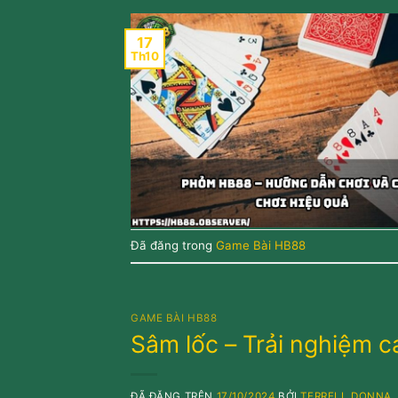
17
Th10
Đã đăng trong
Game Bài HB88
GAME BÀI HB88
Sâm lốc – Trải nghiệm 
ĐÃ ĐĂNG TRÊN
17/10/2024
BỞI
TERRELL DONNA