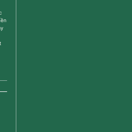
c
nền
ầy
t