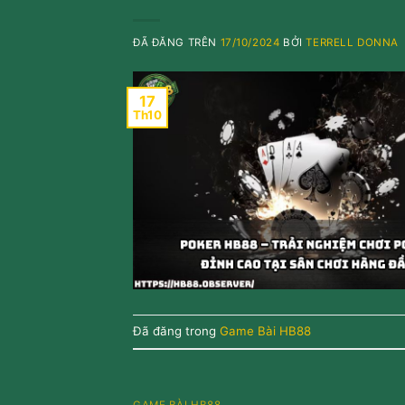
ĐÃ ĐĂNG TRÊN
17/10/2024
BỞI
TERRELL DONNA
17
Th10
Đã đăng trong
Game Bài HB88
GAME BÀI HB88