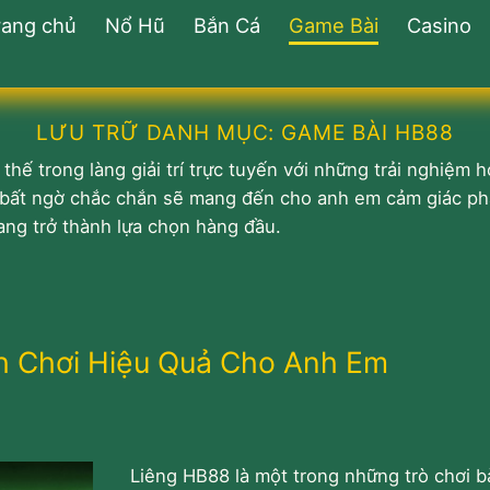
rang chủ
Nổ Hũ
Bắn Cá
Game Bài
Casino
LƯU TRỮ DANH MỤC:
GAME BÀI HB88
thế trong làng giải trí trực tuyến với những trải nghiệm 
tố bất ngờ chắc chắn sẽ mang đến cho anh em cảm giác 
ng trở thành lựa chọn hàng đầu.
h Chơi Hiệu Quả Cho Anh Em
Liêng HB88 là một trong những trò chơi b