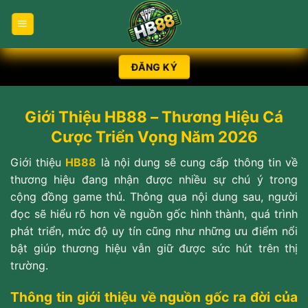
Chuyển
đến
nội
dung
ĐĂNG KÝ
Giới Thiệu HB88 – Thương Hiệu Cá
Cược Triển Vọng Năm 2026
Giới thiệu
HB88
là nội dung sẽ cung cấp thông tin về
thương hiệu đang nhận được nhiều sự chú ý trong
cộng đồng game thủ. Thông qua nội dung sau, người
đọc sẽ hiểu rõ hơn về nguồn gốc hình thành, quá trình
phát triển, mức độ uy tín cũng như những ưu điểm nổi
bật giúp thương hiệu vẫn giữ được sức hút trên thị
trường.
Thông tin giới thiệu về nguồn gốc ra đời của