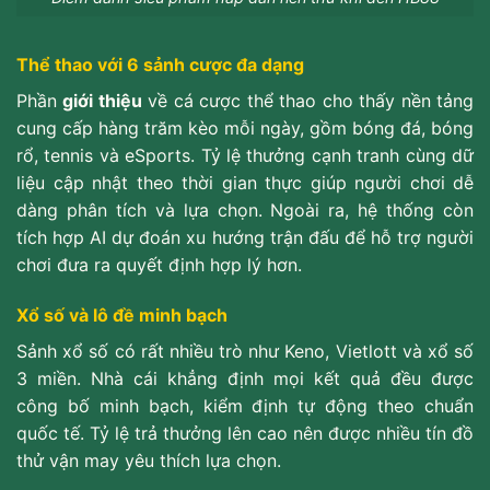
Thể thao với 6 sảnh cược đa dạng
Phần
giới thiệu
về cá cược thể thao cho thấy nền tảng
cung cấp hàng trăm kèo mỗi ngày, gồm bóng đá, bóng
rổ, tennis và eSports. Tỷ lệ thưởng cạnh tranh cùng dữ
liệu cập nhật theo thời gian thực giúp người chơi dễ
dàng phân tích và lựa chọn. Ngoài ra, hệ thống còn
tích hợp AI dự đoán xu hướng trận đấu để hỗ trợ người
chơi đưa ra quyết định hợp lý hơn.
Xổ số và lô đề minh bạch
Sảnh xổ số có rất nhiều trò như Keno, Vietlott và xổ số
3 miền. Nhà cái khẳng định mọi kết quả đều được
công bố minh bạch, kiểm định tự động theo chuẩn
quốc tế. Tỷ lệ trả thưởng lên cao nên được nhiều tín đồ
thử vận may yêu thích lựa chọn.