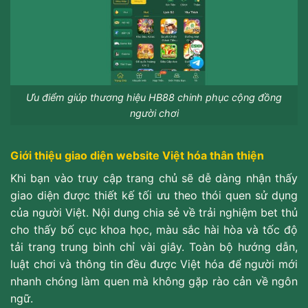
Ưu điểm giúp thương hiệu HB88 chinh phục cộng đồng
người chơi
Giới thiệu giao diện website Việt hóa thân thiện
Khi bạn vào truy cập trang chủ sẽ dễ dàng nhận thấy
giao diện được thiết kế tối ưu theo thói quen sử dụng
của người Việt. Nội dung chia sẻ về trải nghiệm bet thủ
cho thấy bố cục khoa học, màu sắc hài hòa và tốc độ
tải trang trung bình chỉ vài giây. Toàn bộ hướng dẫn,
luật chơi và thông tin đều được Việt hóa để người mới
nhanh chóng làm quen mà không gặp rào cản về ngôn
ngữ.