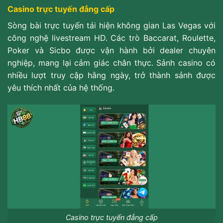
Casino trực tuyến đẳng cấp
Sòng bài trực tuyến tái hiện không gian Las Vegas với
công nghệ livestream HD. Các trò Baccarat, Roulette,
Poker và Sicbo được vận hành bởi dealer chuyên
nghiệp, mang lại cảm giác chân thực. Sảnh casino có
nhiều lượt truy cập hằng ngày, trở thành sảnh được
yêu thích nhất của hệ thống.
Casino trực tuyến đẳng cấp