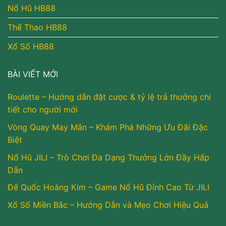
Nổ Hũ HB88
Thể Thao HB88
Xổ Số HB88
BÀI VIẾT MỚI
Roulette – Hướng dẫn đặt cược & tỷ lệ trả thưởng chi
tiết cho người mới
Vòng Quay May Mắn – Khám Phá Những Ưu Đãi Đặc
Biệt
Nổ Hũ JILI – Trò Chơi Đa Dạng Thưởng Lớn Đầy Hấp
Dẫn
Đế Quốc Hoàng Kim – Game Nổ Hũ Đỉnh Cao Từ JILI
Xổ Số Miền Bắc – Hướng Dẫn và Mẹo Chơi Hiệu Quả