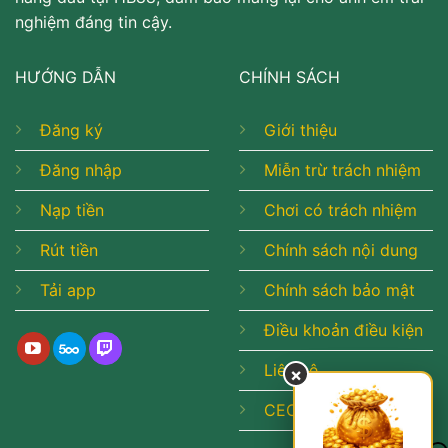
nghiệm đáng tin cậy.
HƯỚNG DẪN
CHÍNH SÁCH
Đăng ký
Giới thiệu
Đăng nhập
Miễn trừ trách nhiệm
Nạp tiền
Chơi có trách nhiệm
Rút tiền
Chính sách nội dung
Tải app
Chính sách bảo mật
Điều khoản điều kiện
Liên hệ
×
CEO HB88