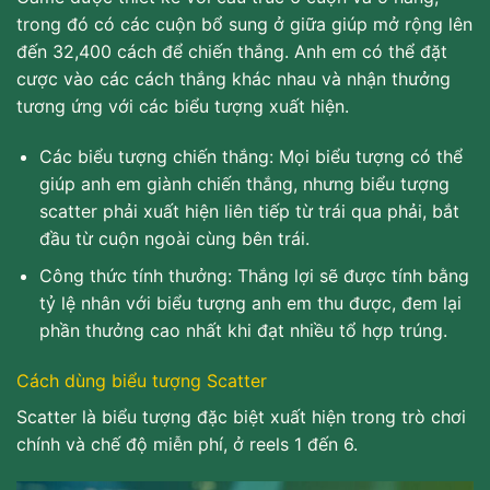
trong đó có các cuộn bổ sung ở giữa giúp mở rộng lên
đến 32,400 cách để chiến thắng. Anh em có thể đặt
cược vào các cách thắng khác nhau và nhận thưởng
tương ứng với các biểu tượng xuất hiện.
Các biểu tượng chiến thắng: Mọi biểu tượng có thể
giúp anh em giành chiến thắng, nhưng biểu tượng
scatter phải xuất hiện liên tiếp từ trái qua phải, bắt
đầu từ cuộn ngoài cùng bên trái.
Công thức tính thưởng: Thắng lợi sẽ được tính bằng
tỷ lệ nhân với biểu tượng anh em thu được, đem lại
phần thưởng cao nhất khi đạt nhiều tổ hợp trúng.
Cách dùng biểu tượng Scatter
Scatter là biểu tượng đặc biệt xuất hiện trong trò chơi
chính và chế độ miễn phí, ở reels 1 đến 6.