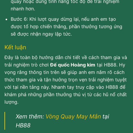
quay hoặc dùng tính năng tốc độ để trải nghiệm
nhanh hơn.
Bước 6: Khi lượt quay dừng lại, nếu anh em tạo
được tổ hợp chiến thắng, phần thưởng tương ứng
sẽ được nhận ngay lập tức.
Kết luận
Đây là toàn bộ hướng dẫn chi tiết về cách tham gia và
trải nghiệm trò chơi
Đế quốc Hoàng kim
tại HB88. Hy
vọng rằng thông tin trên sẽ giúp anh em nắm rõ cách
thức tham gia và tận hưởng trọn vẹn trải nghiệm tuyệt
vời tại nền tảng này. Nhanh tay truy cập vào HB88 để
khám phá những phần thưởng thú vị từ các hũ nổ chất
lượng.
Xem thêm:
Vòng Quay May Mắn
tại
HB88