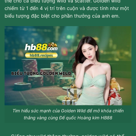
thế cho cả biểu tượng wild và scatter. Golden wild
chiếm từ 1 đến 4 vị trí trên cuộn và được tính như một
biểu tượng đặc biệt cho phần thưởng của anh em.
Tìm hiểu sức mạnh của Golden Wild để mở khóa chiến
thắng vàng cùng Đế quốc Hoàng kim HB88