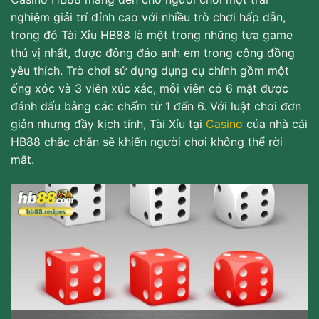
nghiệm giải trí đỉnh cao với nhiều trò chơi hấp dẫn,
trong đó Tài Xỉu HB88 là một trong những tựa game
thú vị nhất, được đông đảo anh em trong cộng đồng
yêu thích. Trò chơi sử dụng dụng cụ chính gồm một
ống xóc và 3 viên xúc xắc, mỗi viên có 6 mặt được
đánh dấu bằng các chấm từ 1 đến 6. Với luật chơi đơn
giản nhưng đầy kịch tính, Tài Xỉu tại
Casino
của nhà cái
HB88 chắc chắn sẽ khiến người chơi không thể rời
mắt.