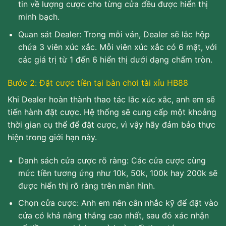
tin về lượng cược cho từng cửa đều được hiển thị
minh bạch.
Quan sát Dealer: Trong mỗi ván, Dealer sẽ lắc hộp
chứa 3 viên xúc xắc. Mỗi viên xúc xắc có 6 mặt, với
các giá trị từ 1 đến 6 hiển thị dưới dạng chấm tròn.
Bước 2: Đặt cược tiền tại bàn chơi tài xỉu HB88
Khi Dealer hoàn thành thao tác lắc xúc xắc, anh em sẽ
tiến hành đặt cược. Hệ thống sẽ cung cấp một khoảng
thời gian cụ thể để đặt cược, vì vậy hãy đảm bảo thực
hiện trong giới hạn này.
Danh sách cửa cược rõ ràng: Các cửa cược cùng
mức tiền tương ứng như 10k, 50k, 100k hay 200k sẽ
được hiển thị rõ ràng trên màn hình.
Chọn cửa cược: Anh em nên cân nhắc kỹ để đặt vào
cửa có khả năng thắng cao nhất, sau đó xác nhận