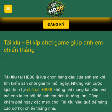
Chuyển
đến
nội
dung
ĐĂNG KÝ
Tài xỉu – Bí kíp chơi game giúp anh em
chiến thắng
Tài Xỉu
tại HB88 là lựa chọn hàng đầu của anh em khi
tìm kiếm sân chơi giải trí mỗi ngày. Những ván cược
kịch tính tại
nhà cái HB88
không chỉ mang lại niềm vui
mà còn là cơ hội để anh em rinh thưởng lớn. Cùng
khám phá ngay các mẹo chơi Tài Xỉu hiệu quả để nâng
cao cơ hội chiến thắng nhé.