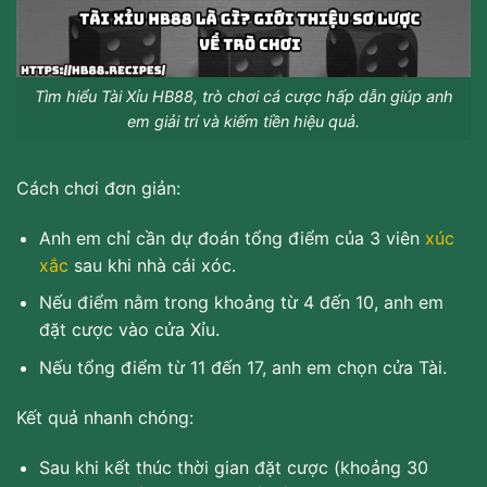
Tìm hiểu Tài Xỉu HB88, trò chơi cá cược hấp dẫn giúp anh
em giải trí và kiếm tiền hiệu quả.
Cách chơi đơn giản:
Anh em chỉ cần dự đoán tổng điểm của 3 viên
xúc
xắc
sau khi nhà cái xóc.
Nếu điểm nằm trong khoảng từ 4 đến 10, anh em
đặt cược vào cửa Xỉu.
Nếu tổng điểm từ 11 đến 17, anh em chọn cửa Tài.
Kết quả nhanh chóng:
Sau khi kết thúc thời gian đặt cược (khoảng 30