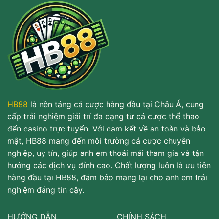
HB88
là nền tảng cá cược hàng đầu tại Châu Á, cung
cấp trải nghiệm giải trí đa dạng từ cá cược thể thao
đến casino trực tuyến. Với cam kết về an toàn và bảo
mật, HB88 mang đến môi trường cá cược chuyên
nghiệp, uy tín, giúp anh em thoải mái tham gia và tận
hưởng các dịch vụ đỉnh cao. Chất lượng luôn là ưu tiên
hàng đầu tại HB88, đảm bảo mang lại cho anh em trải
nghiệm đáng tin cậy.
HƯỚNG DẪN
CHÍNH SÁCH