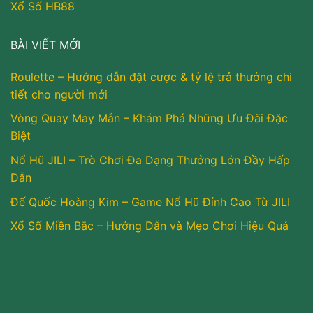
Xổ Số HB88
BÀI VIẾT MỚI
Roulette – Hướng dẫn đặt cược & tỷ lệ trả thưởng chi
tiết cho người mới
Vòng Quay May Mắn – Khám Phá Những Ưu Đãi Đặc
Biệt
Nổ Hũ JILI – Trò Chơi Đa Dạng Thưởng Lớn Đầy Hấp
Dẫn
Đế Quốc Hoàng Kim – Game Nổ Hũ Đỉnh Cao Từ JILI
Xổ Số Miền Bắc – Hướng Dẫn và Mẹo Chơi Hiệu Quả