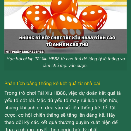
Học hỏi bí kíp Tài Xỉu HB88 từ cao thủ để tăng tỷ lệ thắng và
làm chủ mọi ván cược.
Phân tích bảng thống kê kết quả từ nhà cái
Trong trò chơi Tài Xỉu HB88, việc dự đoán kết quả là
yếu tố cốt lõi. Mặc dù yếu tố may rủi luôn hiện hữu,
nhưng khi anh em dựa vào số liệu thống kê để đặt
cược, cơ hội chiến thắng sẽ tăng lên đáng kể. Hãy
theo dõi kỹ các kết quả thường xuyên xuất hiện để
đưa ra những quyết định cược hợp lý nhất.