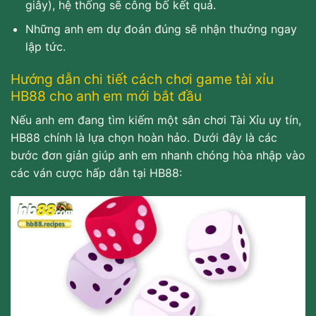
giây), hệ thống sẽ công bố kết quả.
Những anh em dự đoán đúng sẽ nhận thưởng ngay
lập tức.
Hướng dẫn chi tiết cách chơi game tài xỉu
HB88 cho anh em mới bắt đầu
Nếu anh em đang tìm kiếm một sân chơi Tài Xỉu uy tín,
HB88 chính là lựa chọn hoàn hảo. Dưới đây là các
bước đơn giản giúp anh em nhanh chóng hòa nhập vào
các ván cược hấp dẫn tại HB88: