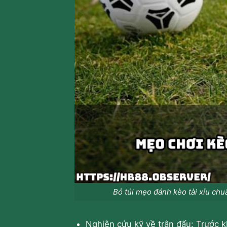
Bỏ túi mẹo đánh kèo tài xỉu chu
Nghiên cứu kỹ về trận đấu: Trước k