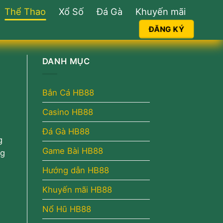
Thể Thao
Xổ Số
Đá Gà
Khuyến mãi
ĐĂNG KÝ
DANH MỤC
Bắn Cá HB88
Casino HB88
Đá Gà HB88
g
Game Bài HB88
ng
Hướng dẫn HB88
Khuyến mãi HB88
Nổ Hũ HB88