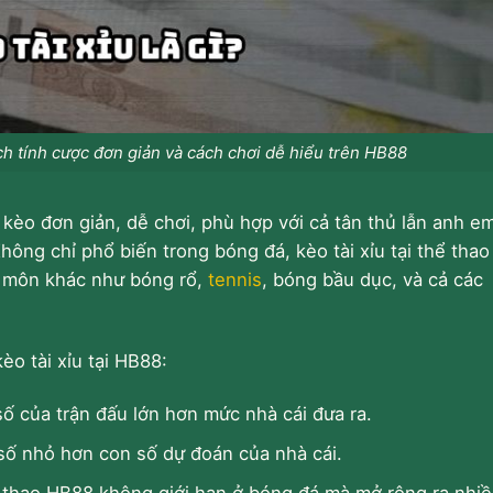
cách tính cược đơn giản và cách chơi dễ hiểu trên HB88
kèo đơn giản, dễ chơi, phù hợp với cả tân thủ lẫn anh e
hông chỉ phổ biến trong bóng đá, kèo tài xỉu tại thể thao
 môn khác như bóng rổ,
tennis
, bóng bầu dục, và cả các
èo tài xỉu tại HB88:
ố của trận đấu lớn hơn mức nhà cái đưa ra.
số nhỏ hơn con số dự đoán của nhà cái.
ể thao HB88 không giới hạn ở bóng đá mà mở rộng ra nhi