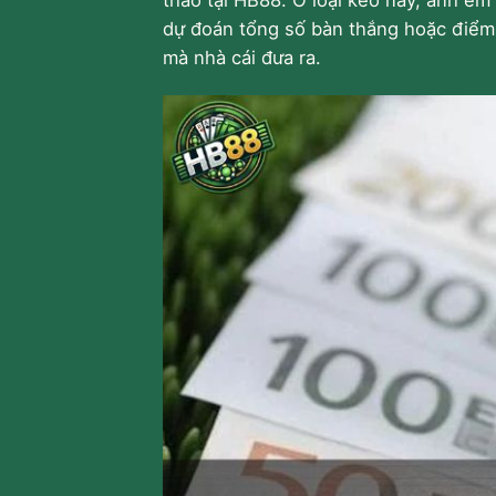
dự đoán tổng số bàn thắng hoặc điểm s
mà nhà cái đưa ra.