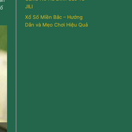
JILI
số
Xổ Số Miền Bắc – Hướng
Dẫn và Mẹo Chơi Hiệu Quả