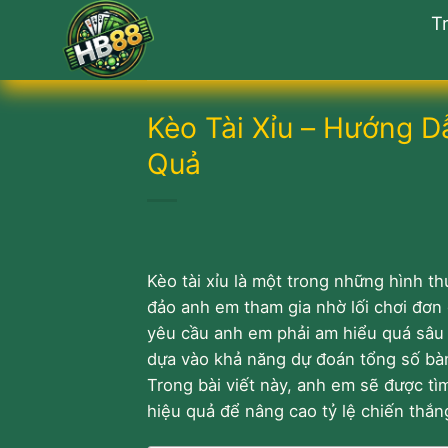
Chuyển
T
đến
nội
dung
Kèo Tài Xỉu – Hướng D
Quả
Kèo tài xỉu là một trong những hình t
đảo anh em tham gia nhờ lối chơi đơn
yêu cầu anh em phải am hiểu quá sâu
dựa vào khả năng dự đoán tổng số bàn 
Trong bài viết này, anh em sẽ được tì
hiệu quả để nâng cao tỷ lệ chiến thắng