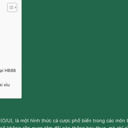
tại HB88
i xỉu
r (O/U), là một hình thức cá cược phổ biến trong các môn 
m sẽ không cần quan tâm đội nào thắng hay thua, mà chỉ c