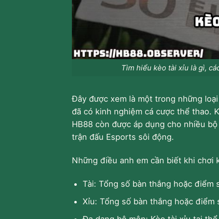
Tìm hiểu kèo tài xỉu là gì, 
Đây được xem là một trong những loại 
đã có kinh nghiệm cá cược thể thao. K
HB88 còn được áp dụng cho nhiều bộ
trận đấu Esports sôi động.
Những điều anh em cần biết khi chơi k
Tài: Tổng số bàn thắng hoặc điểm s
Xỉu: Tổng số bàn thắng hoặc điểm 
Đa dạng bộ môn: Kèo tài xỉu tại th